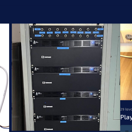
29 Ιαν
Pla