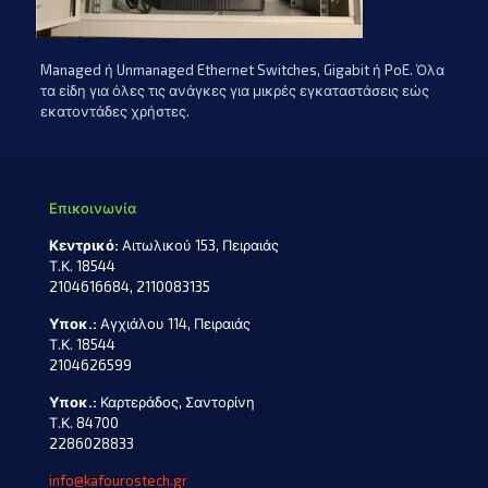
Managed ή Unmanaged Ethernet Switches, Gigabit ή PoE. Όλα
τα είδη για όλες τις ανάγκες για μικρές εγκαταστάσεις εώς
εκατοντάδες χρήστες.
Επικοινωνία
Κεντρικό:
Αιτωλικού 153, Πειραιάς
Τ.Κ. 18544
2104616684, 2110083135
Υποκ.:
Αγχιάλου 114, Πειραιάς
Τ.Κ. 18544
2104626599
Υποκ.:
Καρτεράδος, Σαντορίνη
Τ.Κ. 84700
2286028833
info@kafourostech.gr