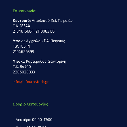
Επικοινωνία
Κεντρικό:
Αιτωλικού 153, Πειραιάς
Τ.Κ. 18544
2104616684, 2110083135
Υποκ.:
Αγχιάλου 114, Πειραιάς
Τ.Κ. 18544
2104626599
Υποκ.:
Καρτεράδος, Σαντορίνη
Τ.Κ. 84700
2286028833
info@kafourostech.gr
Ωράριο λειτουργίας
Δευτέρα: 09:00-17:00